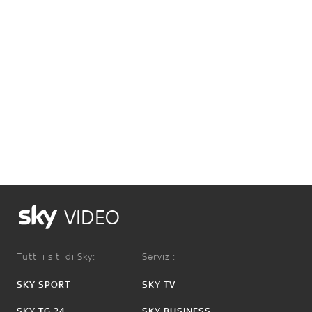
VIDEO
Tutti i siti di Sky:
Servizi:
SKY SPORT
SKY TV
SKY TG 24
SKY BUSINESS