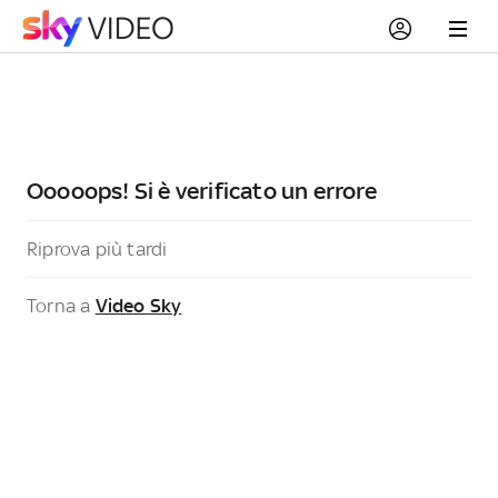
Ooooops! Si è verificato un errore
Riprova più tardi
Torna a
Video Sky