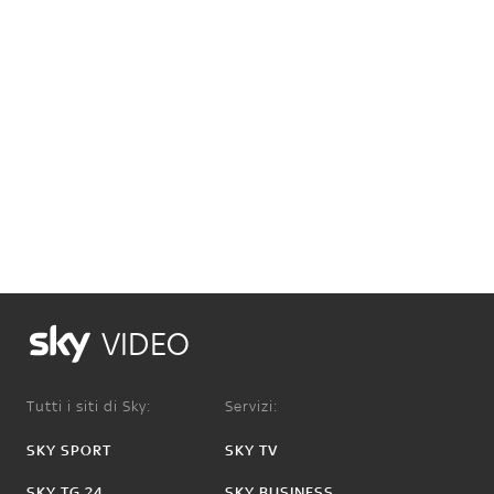
VIDEO
Tutti i siti di Sky:
Servizi:
SKY SPORT
SKY TV
SKY TG 24
SKY BUSINESS