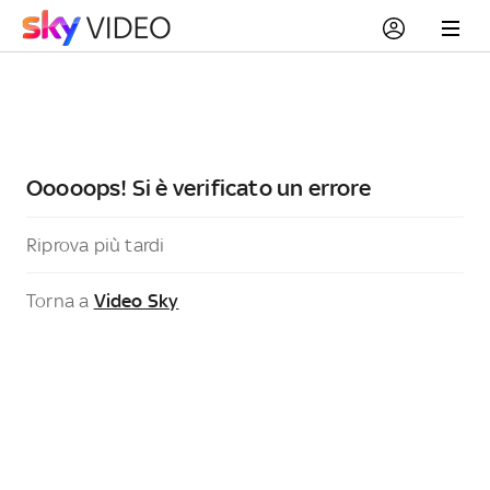
Ooooops! Si è verificato un errore
Riprova più tardi
Torna a
Video Sky