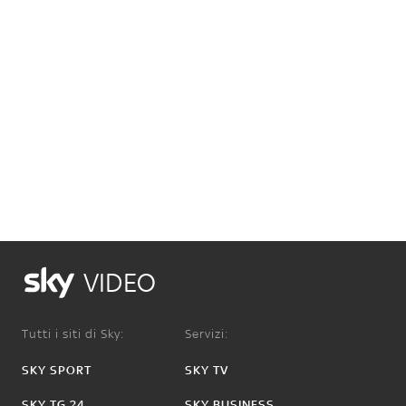
VIDEO
Tutti i siti di Sky:
Servizi:
SKY SPORT
SKY TV
SKY TG 24
SKY BUSINESS