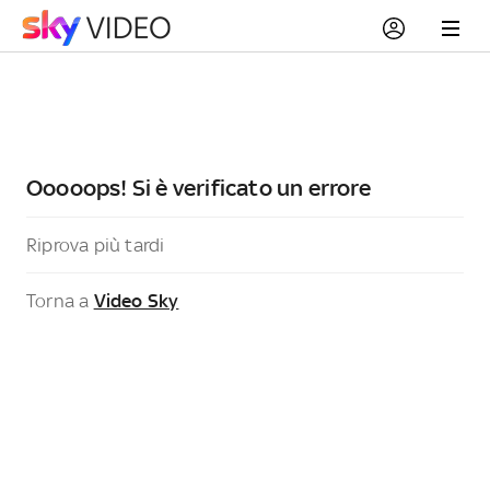
Ooooops! Si è verificato un errore
Riprova più tardi
Torna a
Video Sky