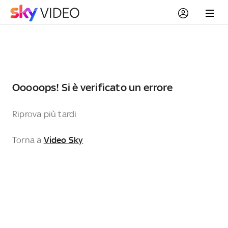
Ooooops! Si è verificato un errore
Riprova più tardi
Torna a
Video Sky