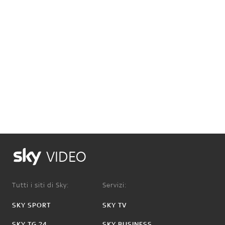
VIDEO
Tutti i siti di Sky:
Servizi:
SKY SPORT
SKY TV
SKY TG 24
SKY BUSINESS