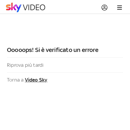
Ooooops! Si è verificato un errore
Riprova più tardi
Torna a
Video Sky