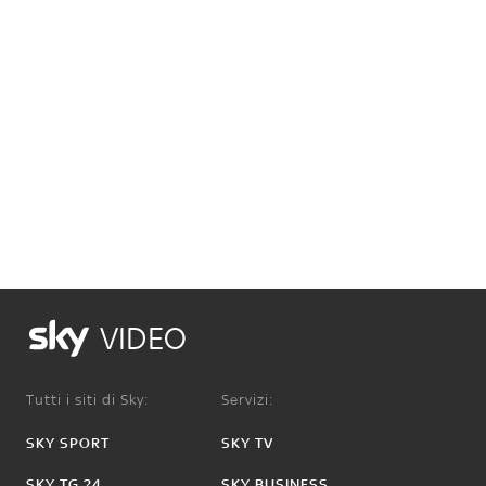
VIDEO
Tutti i siti di Sky:
Servizi:
SKY SPORT
SKY TV
SKY TG 24
SKY BUSINESS