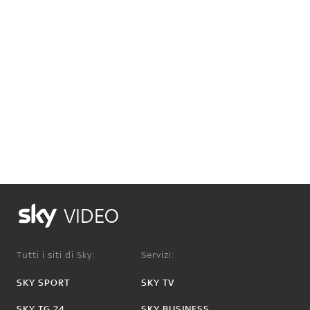
VIDEO
Tutti i siti di Sky:
Servizi:
SKY SPORT
SKY TV
SKY TG 24
SKY BUSINESS