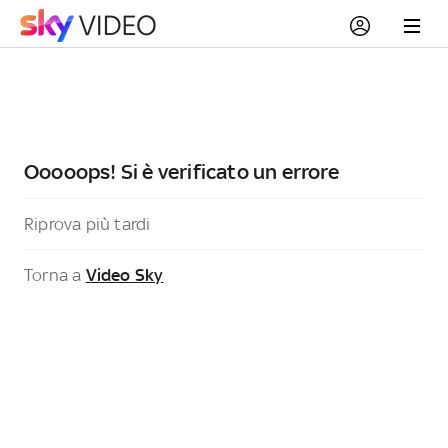
Ooooops! Si è verificato un errore
Riprova più tardi
Torna a
Video Sky