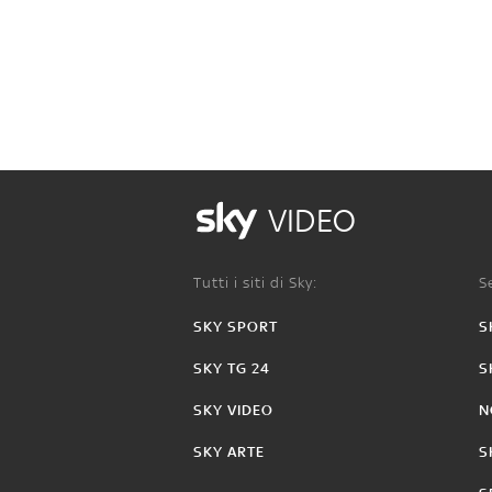
VIDEO
Tutti i siti di Sky:
Se
SKY SPORT
S
SKY TG 24
S
SKY VIDEO
N
SKY ARTE
S