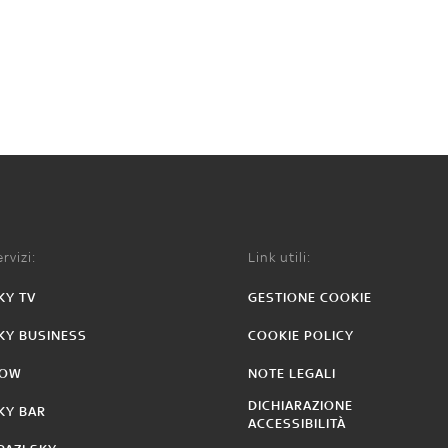
rvizi:
Link utili:
KY TV
GESTIONE COOKIE
KY BUSINESS
COOKIE POLICY
OW
NOTE LEGALI
DICHIARAZIONE
KY BAR
ACCESSIBILITÀ