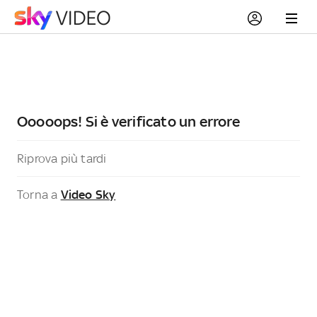
Ooooops! Si è verificato un errore
Riprova più tardi
Torna a
Video Sky