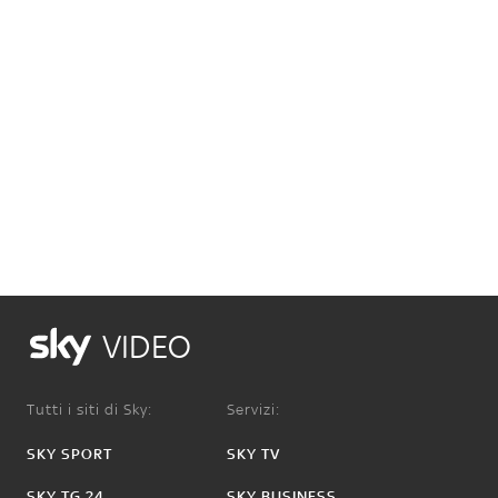
VIDEO
Tutti i siti di Sky:
Servizi:
SKY SPORT
SKY TV
SKY TG 24
SKY BUSINESS