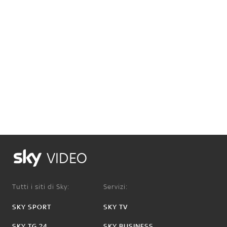
VIDEO
Tutti i siti di Sky:
Servizi:
SKY SPORT
SKY TV
SKY TG 24
SKY BUSINESS