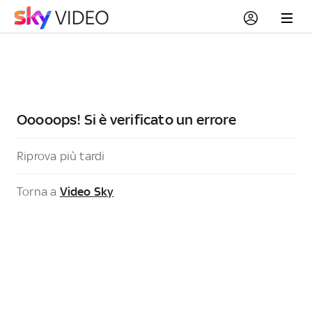
Ooooops! Si è verificato un errore
Riprova più tardi
Torna a
Video Sky