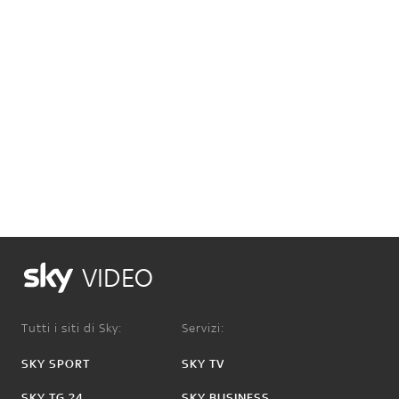
VIDEO
Tutti i siti di Sky:
Servizi:
SKY SPORT
SKY TV
SKY TG 24
SKY BUSINESS