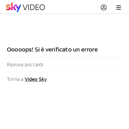
Ooooops! Si è verificato un errore
Riprova più tardi
Torna a
Video Sky