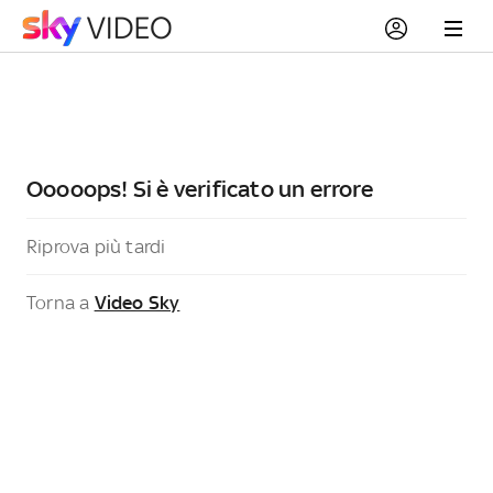
Ooooops! Si è verificato un errore
Riprova più tardi
Torna a
Video Sky