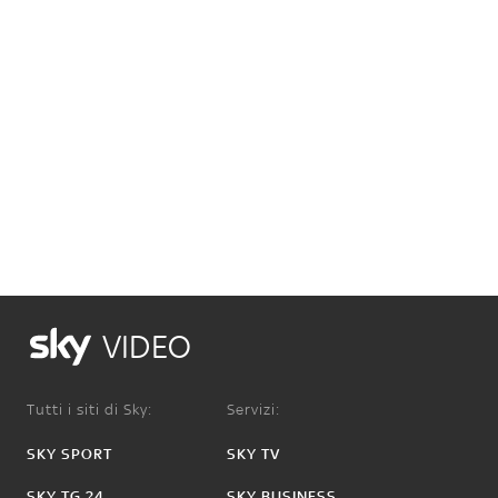
VIDEO
Tutti i siti di Sky:
Servizi:
SKY SPORT
SKY TV
SKY TG 24
SKY BUSINESS