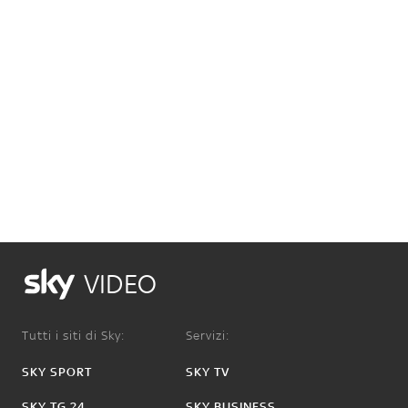
VIDEO
Tutti i siti di Sky:
Servizi:
SKY SPORT
SKY TV
SKY TG 24
SKY BUSINESS