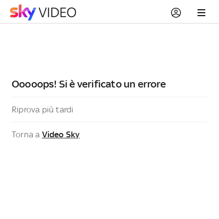
Ooooops! Si è verificato un errore
Riprova più tardi
Torna a
Video Sky