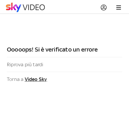
Ooooops! Si è verificato un errore
Riprova più tardi
Torna a
Video Sky