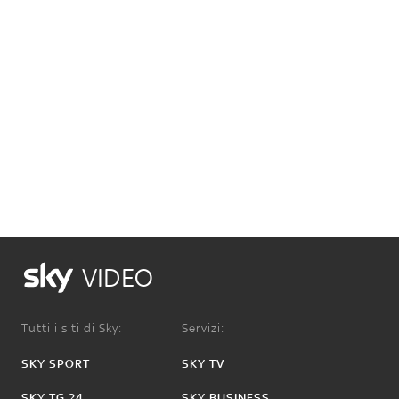
VIDEO
Tutti i siti di Sky:
Servizi:
SKY SPORT
SKY TV
SKY TG 24
SKY BUSINESS