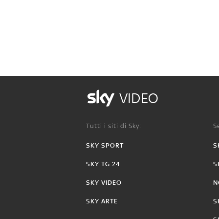
VIDEO
Tutti i siti di Sky:
Se
SKY SPORT
S
SKY TG 24
S
SKY VIDEO
N
SKY ARTE
S