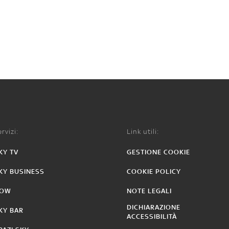
rvizi:
Link utili:
KY TV
GESTIONE COOKIE
KY BUSINESS
COOKIE POLICY
OW
NOTE LEGALI
DICHIARAZIONE
KY BAR
ACCESSIBILITÀ