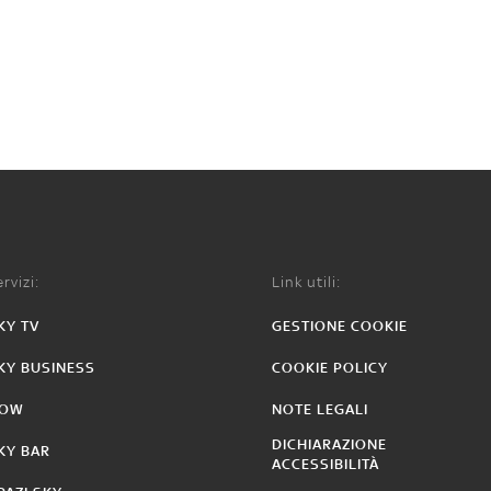
rvizi:
Link utili:
KY TV
GESTIONE COOKIE
KY BUSINESS
COOKIE POLICY
OW
NOTE LEGALI
DICHIARAZIONE
KY BAR
ACCESSIBILITÀ