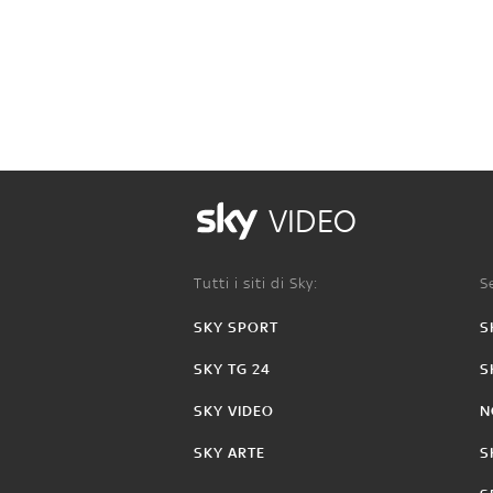
VIDEO
Tutti i siti di Sky:
Se
SKY SPORT
S
SKY TG 24
S
SKY VIDEO
N
SKY ARTE
S