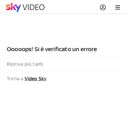
Ooooops! Si è verificato un errore
Riprova più tardi
Torna a
Video Sky