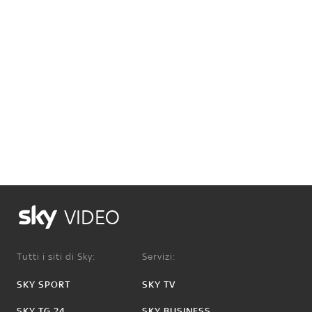
VIDEO
Tutti i siti di Sky:
Servizi:
SKY SPORT
SKY TV
SKY TG 24
SKY BUSINESS