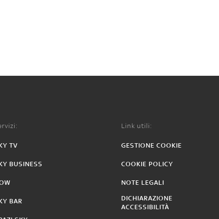
rvizi:
Link utili:
KY TV
GESTIONE COOKIE
KY BUSINESS
COOKIE POLICY
OW
NOTE LEGALI
DICHIARAZIONE
KY BAR
ACCESSIBILITÀ