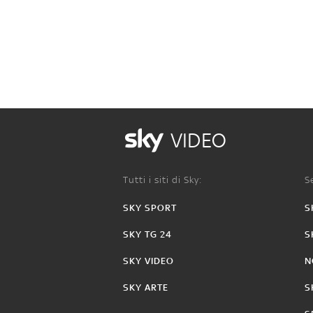
VIDEO
Tutti i siti di Sky:
Se
SKY SPORT
S
SKY TG 24
S
SKY VIDEO
N
SKY ARTE
S