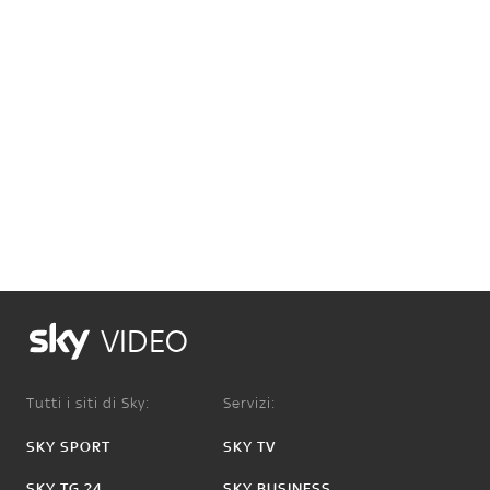
VIDEO
Tutti i siti di Sky:
Servizi:
SKY SPORT
SKY TV
SKY TG 24
SKY BUSINESS