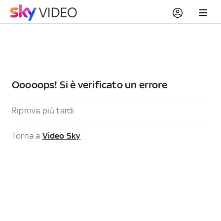
Ooooops! Si è verificato un errore
Riprova più tardi
Torna a
Video Sky