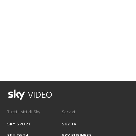
VIDEO
Tutti i siti di Sky:
Servizi:
SKY SPORT
SKY TV
SKY TG 24
SKY BUSINESS