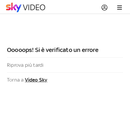
Ooooops! Si è verificato un errore
Riprova più tardi
Torna a
Video Sky