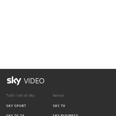
VIDEO
Tutti i siti di Sky:
Servizi:
SKY SPORT
SKY TV
SKY TG 24
SKY BUSINESS