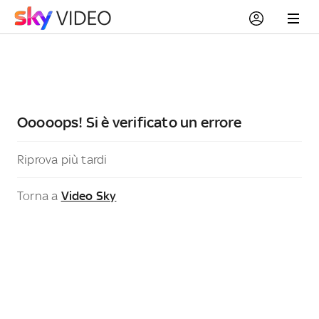
Ooooops! Si è verificato un errore
Riprova più tardi
Torna a
Video Sky