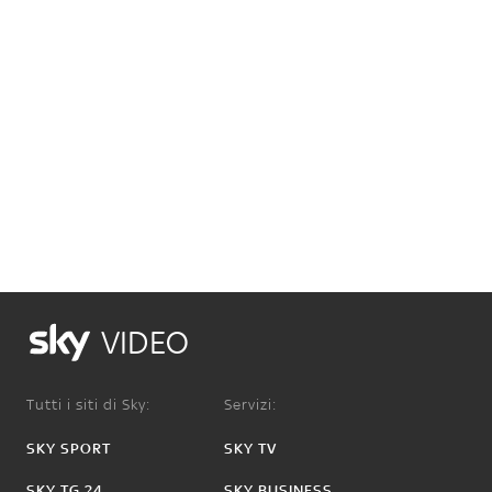
VIDEO
Tutti i siti di Sky:
Servizi:
SKY SPORT
SKY TV
SKY TG 24
SKY BUSINESS