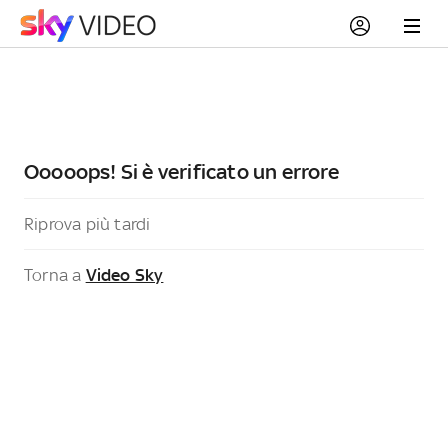
Ooooops! Si è verificato un errore
Riprova più tardi
Torna a
Video Sky