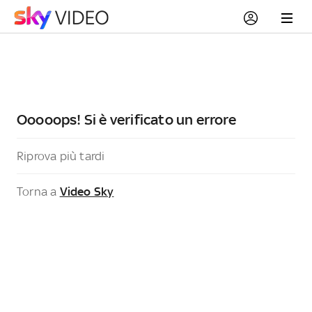
Ooooops! Si è verificato un errore
Riprova più tardi
Torna a
Video Sky