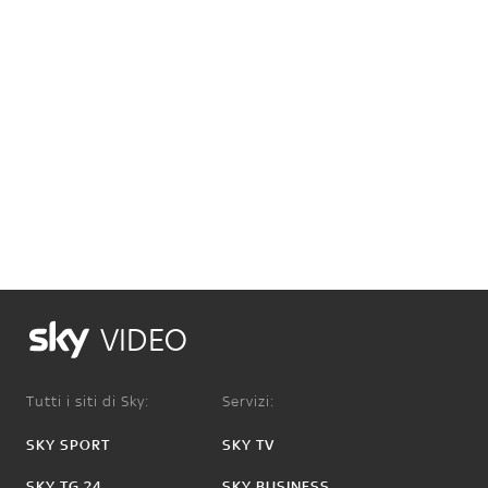
VIDEO
Tutti i siti di Sky:
Servizi:
SKY SPORT
SKY TV
SKY TG 24
SKY BUSINESS