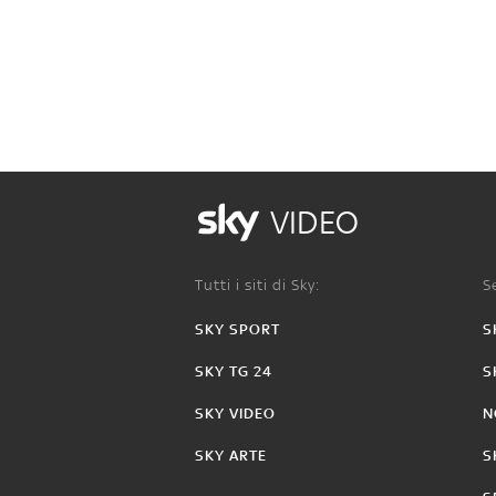
VIDEO
Tutti i siti di Sky:
Se
SKY SPORT
S
SKY TG 24
S
SKY VIDEO
N
SKY ARTE
S