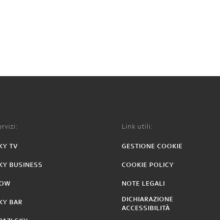
rvizi:
Link utili:
KY TV
GESTIONE COOKIE
KY BUSINESS
COOKIE POLICY
OW
NOTE LEGALI
DICHIARAZIONE
KY BAR
ACCESSIBILITÀ