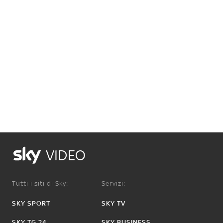
VIDEO
Tutti i siti di Sky:
Servizi:
SKY SPORT
SKY TV
SKY TG 24
SKY BUSINESS