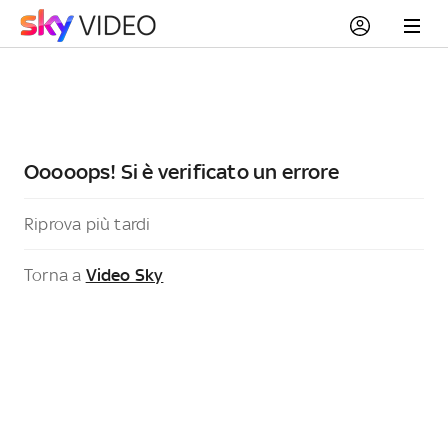
Ooooops! Si è verificato un errore
Riprova più tardi
Torna a
Video Sky