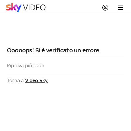
Ooooops! Si è verificato un errore
Riprova più tardi
Torna a
Video Sky