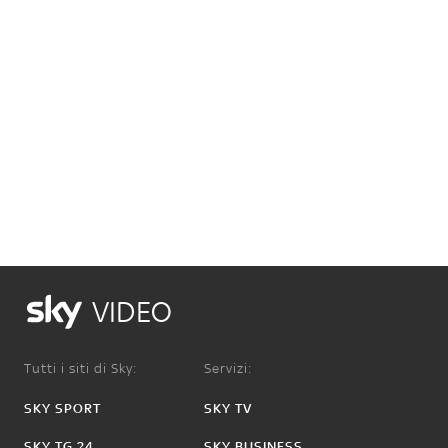
VIDEO
Tutti i siti di Sky:
Servizi:
SKY SPORT
SKY TV
SKY TG 24
SKY BUSINESS