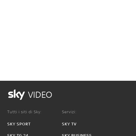
VIDEO
Tutti i siti di Sky:
Servizi:
SKY SPORT
SKY TV
SKY TG 24
SKY BUSINESS