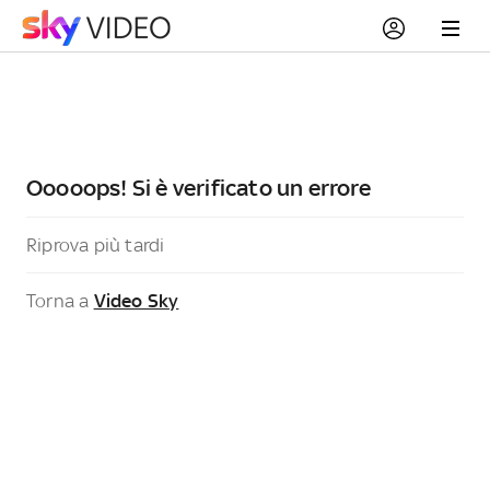
Ooooops! Si è verificato un errore
Riprova più tardi
Torna a
Video Sky