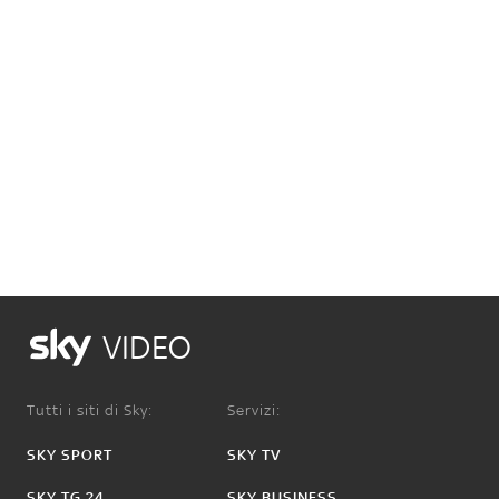
VIDEO
Tutti i siti di Sky:
Servizi:
SKY SPORT
SKY TV
SKY TG 24
SKY BUSINESS