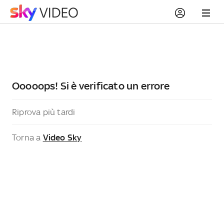
Ooooops! Si è verificato un errore
Riprova più tardi
Torna a
Video Sky