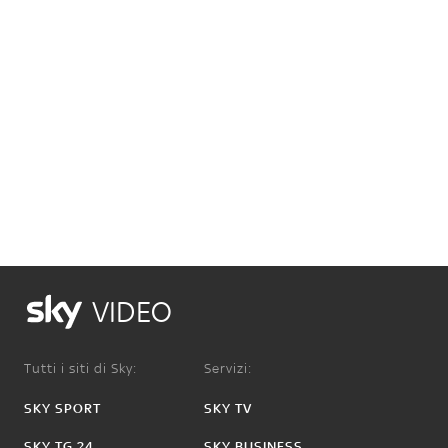
VIDEO
Tutti i siti di Sky:
Servizi:
SKY SPORT
SKY TV
SKY TG 24
SKY BUSINESS