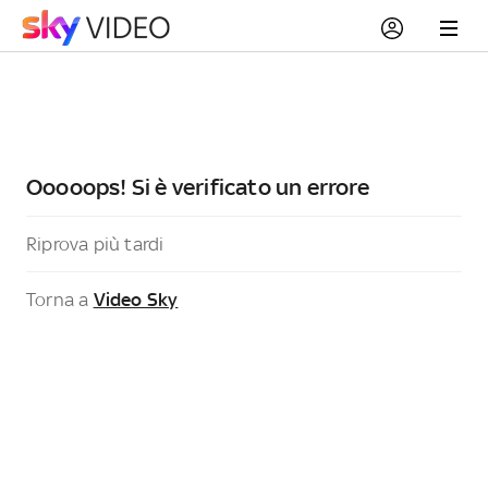
Ooooops! Si è verificato un errore
Riprova più tardi
Torna a
Video Sky