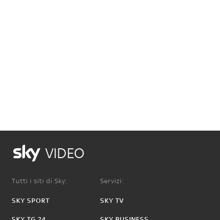
VIDEO
Tutti i siti di Sky:
Servizi:
SKY SPORT
SKY TV
SKY TG 24
SKY BUSINESS