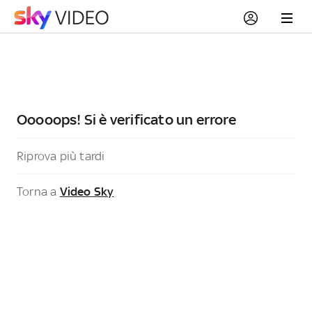
Ooooops! Si è verificato un errore
Riprova più tardi
Torna a
Video Sky