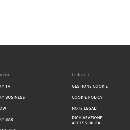
rvizi:
Link utili:
KY TV
GESTIONE COOKIE
KY BUSINESS
COOKIE POLICY
OW
NOTE LEGALI
DICHIARAZIONE
KY BAR
ACCESSIBILITÀ