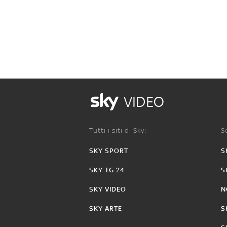
VIDEO
Tutti i siti di Sky:
Se
SKY SPORT
S
SKY TG 24
S
SKY VIDEO
N
SKY ARTE
S