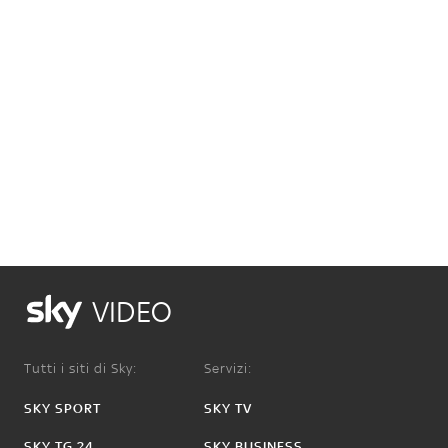
VIDEO
Tutti i siti di Sky:
Servizi:
SKY SPORT
SKY TV
SKY TG 24
SKY BUSINESS