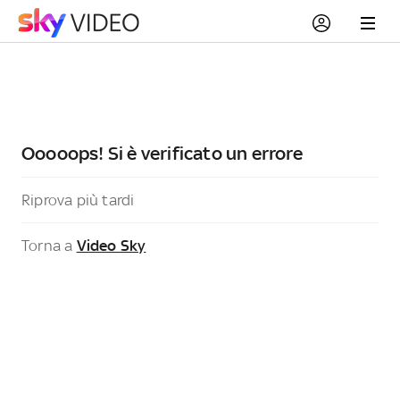
Ooooops! Si è verificato un errore
Riprova più tardi
Torna a
Video Sky