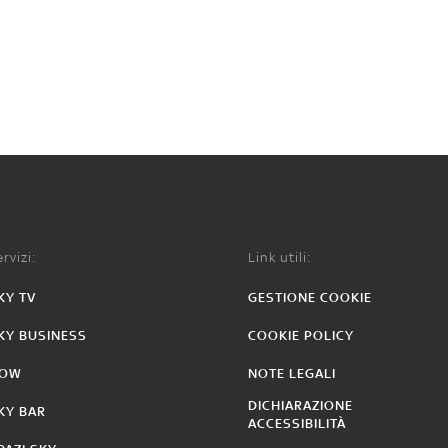
rvizi:
Link utili:
KY TV
GESTIONE COOKIE
KY BUSINESS
COOKIE POLICY
OW
NOTE LEGALI
DICHIARAZIONE
KY BAR
ACCESSIBILITÀ