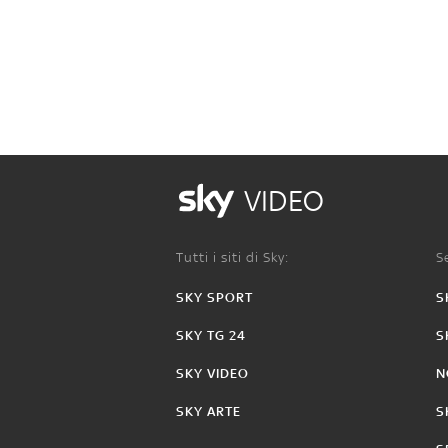
VIDEO
Tutti i siti di Sky:
Se
SKY SPORT
S
SKY TG 24
S
SKY VIDEO
N
SKY ARTE
S