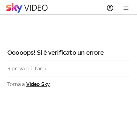
Ooooops! Si è verificato un errore
Riprova più tardi
Torna a
Video Sky