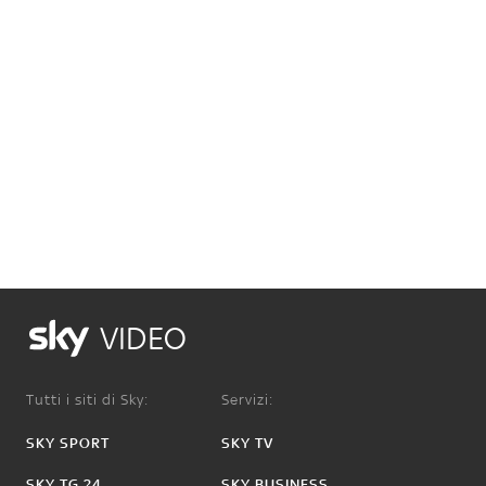
VIDEO
Tutti i siti di Sky:
Servizi:
SKY SPORT
SKY TV
SKY TG 24
SKY BUSINESS