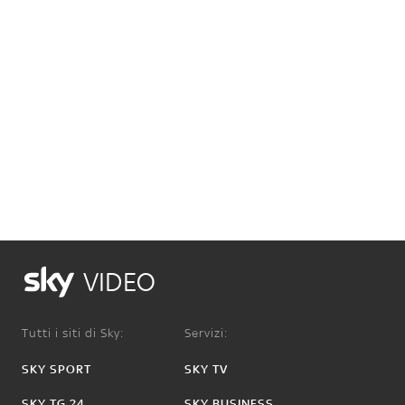
VIDEO
Tutti i siti di Sky:
Servizi:
SKY SPORT
SKY TV
SKY TG 24
SKY BUSINESS