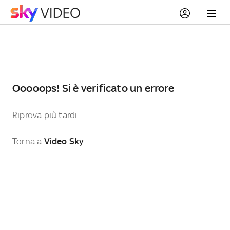
Ooooops! Si è verificato un errore
Riprova più tardi
Torna a
Video Sky