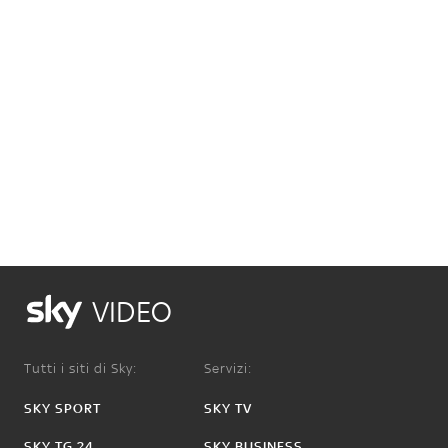
VIDEO
Tutti i siti di Sky:
Servizi:
SKY SPORT
SKY TV
SKY TG 24
SKY BUSINESS