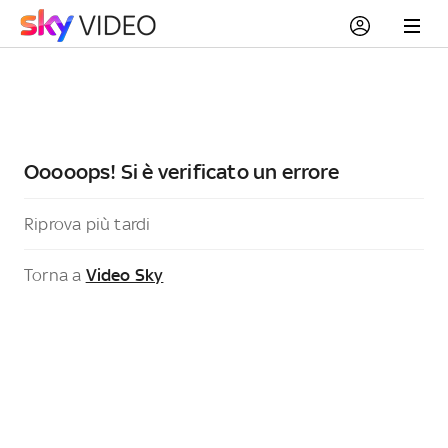
Ooooops! Si è verificato un errore
Riprova più tardi
Torna a
Video Sky