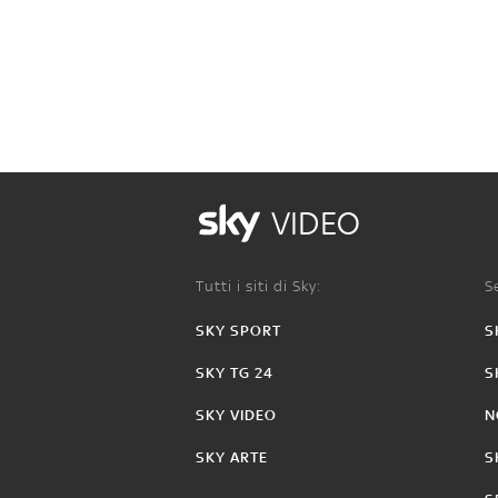
VIDEO
Tutti i siti di Sky:
Se
SKY SPORT
S
SKY TG 24
S
SKY VIDEO
N
SKY ARTE
S