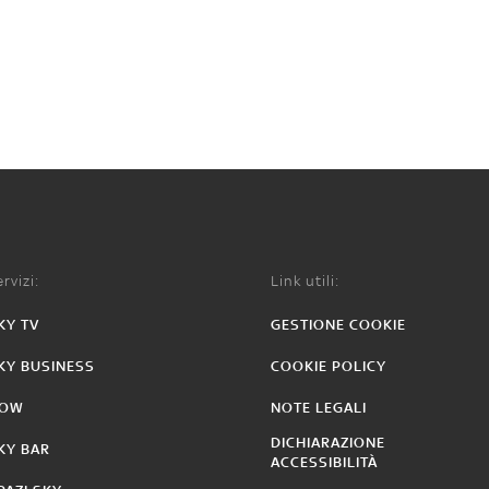
rvizi:
Link utili:
KY TV
GESTIONE COOKIE
KY BUSINESS
COOKIE POLICY
OW
NOTE LEGALI
DICHIARAZIONE
KY BAR
ACCESSIBILITÀ