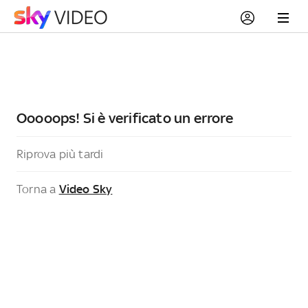
Ooooops! Si è verificato un errore
Riprova più tardi
Torna a
Video Sky