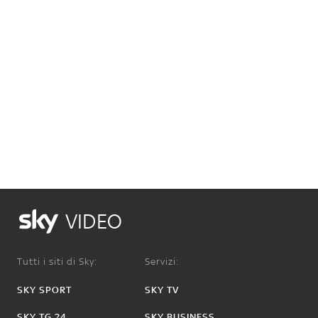
VIDEO
Tutti i siti di Sky:
Servizi:
SKY SPORT
SKY TV
SKY TG 24
SKY BUSINESS