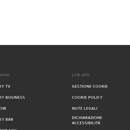
rvizi:
Link utili:
KY TV
GESTIONE COOKIE
KY BUSINESS
COOKIE POLICY
OW
NOTE LEGALI
DICHIARAZIONE
KY BAR
ACCESSIBILITÀ