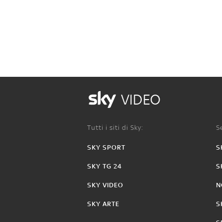
VIDEO
Tutti i siti di Sky:
Se
SKY SPORT
S
SKY TG 24
S
SKY VIDEO
N
SKY ARTE
S