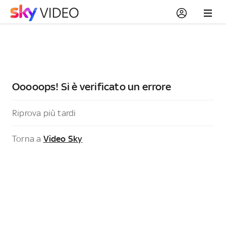
Ooooops! Si è verificato un errore
Riprova più tardi
Torna a
Video Sky