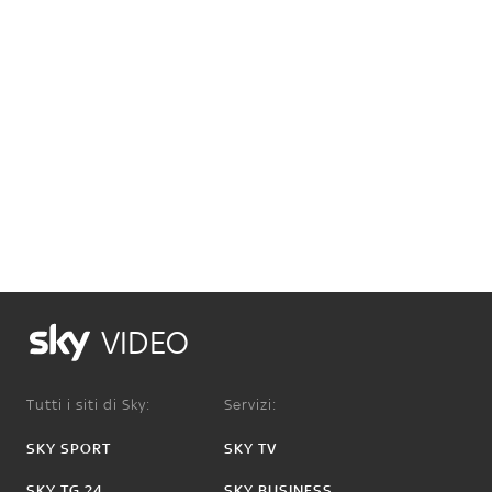
VIDEO
Tutti i siti di Sky:
Servizi:
SKY SPORT
SKY TV
SKY TG 24
SKY BUSINESS