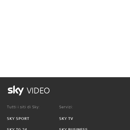
VIDEO
Tutti i siti di Sky:
Servizi:
SKY SPORT
SKY TV
SKY TG 24
SKY BUSINESS