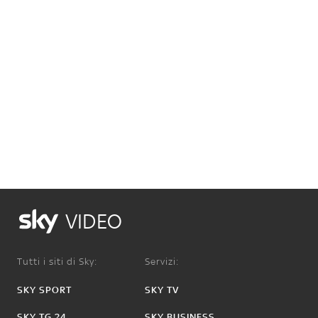
VIDEO
Tutti i siti di Sky:
Servizi:
SKY SPORT
SKY TV
SKY TG 24
SKY BUSINESS