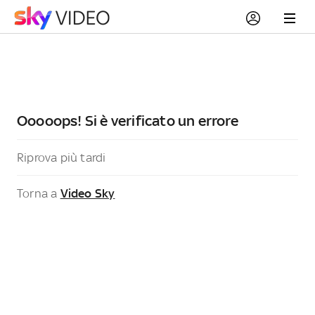
Ooooops! Si è verificato un errore
Riprova più tardi
Torna a
Video Sky