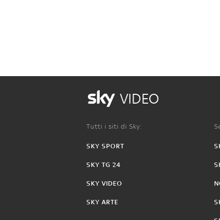
VIDEO
Tutti i siti di Sky:
Se
SKY SPORT
S
SKY TG 24
S
SKY VIDEO
N
SKY ARTE
S