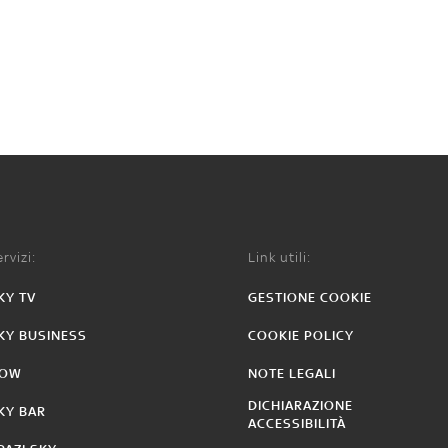
rvizi:
Link utili:
KY TV
GESTIONE COOKIE
KY BUSINESS
COOKIE POLICY
OW
NOTE LEGALI
DICHIARAZIONE
KY BAR
ACCESSIBILITÀ