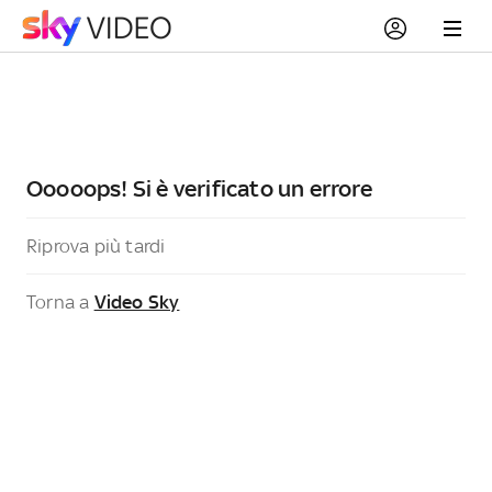
Ooooops! Si è verificato un errore
Riprova più tardi
Torna a
Video Sky