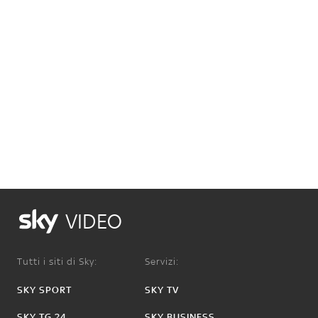
VIDEO
Tutti i siti di Sky:
Servizi:
SKY SPORT
SKY TV
SKY TG 24
SKY BUSINESS