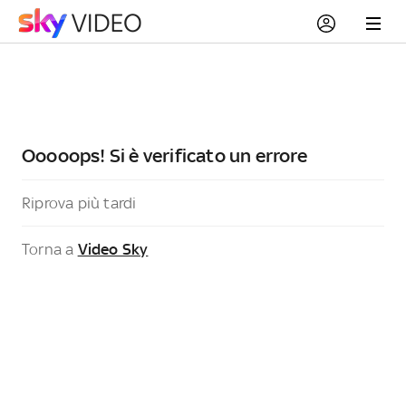
Ooooops! Si è verificato un errore
Riprova più tardi
Torna a
Video Sky