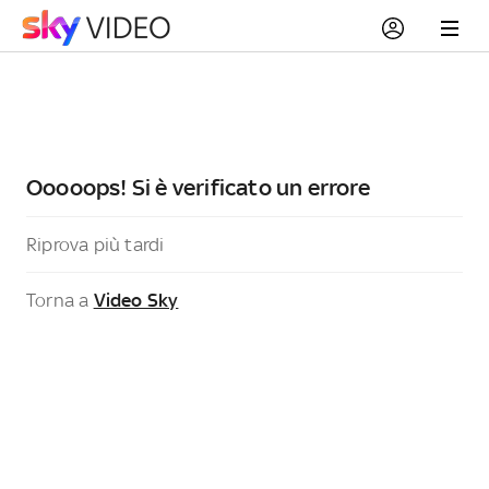
Ooooops! Si è verificato un errore
Riprova più tardi
Torna a
Video Sky