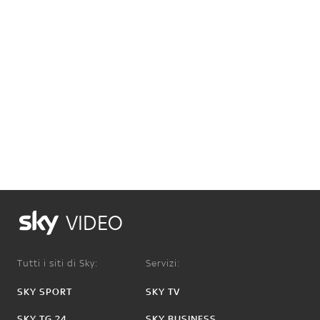
VIDEO
Tutti i siti di Sky:
Servizi:
SKY SPORT
SKY TV
SKY TG 24
SKY BUSINESS