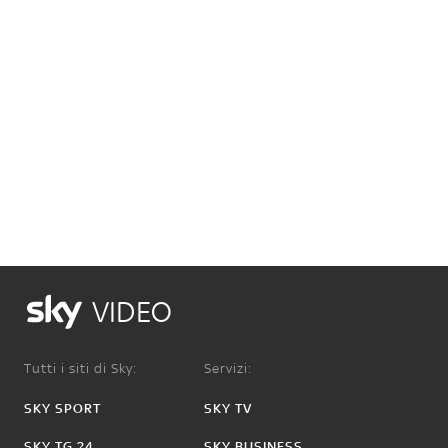
VIDEO
Tutti i siti di Sky:
Servizi:
SKY SPORT
SKY TV
SKY TG 24
SKY BUSINESS