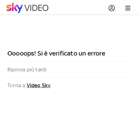
Ooooops! Si è verificato un errore
Riprova più tardi
Torna a
Video Sky