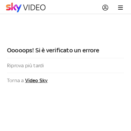
Ooooops! Si è verificato un errore
Riprova più tardi
Torna a
Video Sky