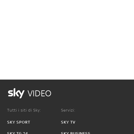
VIDEO
Tutti i siti di Sky:
Servizi:
SKY SPORT
SKY TV
SKY TG 24
SKY BUSINESS