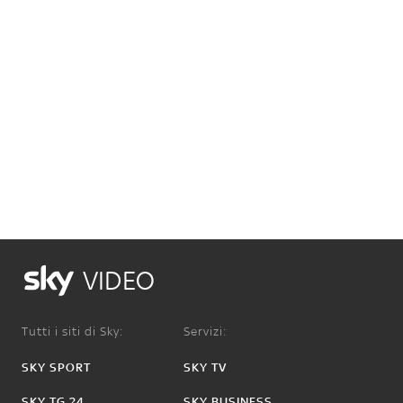
VIDEO
Tutti i siti di Sky:
Servizi:
SKY SPORT
SKY TV
SKY TG 24
SKY BUSINESS