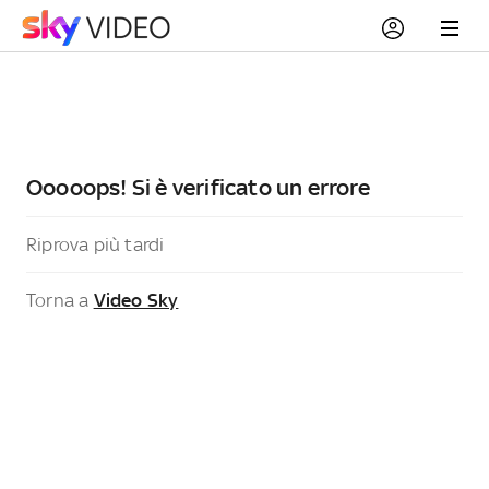
Ooooops! Si è verificato un errore
Riprova più tardi
Torna a
Video Sky