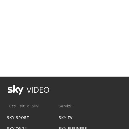
VIDEO
Tutti i siti di Sky:
Servizi:
SKY SPORT
SKY TV
SKY TG 24
SKY BUSINESS