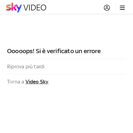
Ooooops! Si è verificato un errore
Riprova più tardi
Torna a
Video Sky