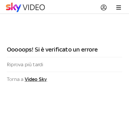
Ooooops! Si è verificato un errore
Riprova più tardi
Torna a
Video Sky