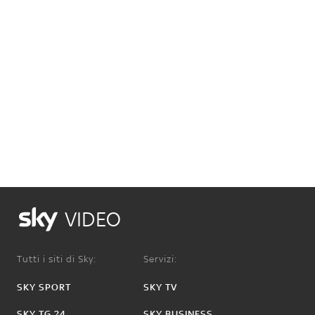
VIDEO
Tutti i siti di Sky:
Servizi:
SKY SPORT
SKY TV
SKY TG 24
SKY BUSINESS